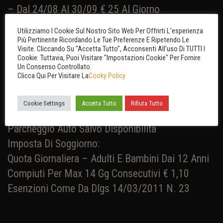
– Dal 24/08 Al 30/09
€ 25 Al Giorno
Sconti Bambini In Camera Con 2 Adulti
Utilizziamo I Cookie Sul Nostro Sito Web Per Offrirti L'esperienza
Praticati Sul Prezzo Di HB O PC
Più Pertinente Ricordando Le Tue Preferenze E Ripetendo Le
Visite. Cliccando Su "Accetta Tutto", Acconsenti All'uso Di TUTTI I
– Bambini Fino Ai 3 Anni Gratis
Cookie. Tuttavia, Puoi Visitare "Impostazioni Cookie" Per Fornire
Un Consenso Controllato.
– Da 3 A 10 Anni Sconto Del 50%
Clicca Qui Per Visitare La
Cooky Policy
– Da 10 A 14 Anni Sconto Del 30%
Animali Da Compagnia Di Piccola Taglia
Cookie Settings
Accetta Tutto
Rifiuta Tutto
Ammessi € 5 Al Giorno
Parcheggio Auto Salvo Disponibilità
Imposta Di Soggiorno:
Quota Giornaliera – Adulti E Bambini Dai 12 Anni
Compiuti Per Max 14 Gg Consecutivi € 1,10
Esenzioni Come Da Dlgs 14/03/2011 N. 23