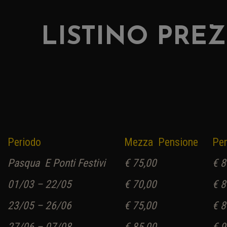
LISTINO PREZ
Periodo
Mezza
Pensione
Pe
Pasqua E Ponti Festivi
€ 75,00
€ 8
01/03 – 22/05
€ 70,00
€ 8
23/05 – 26/06
€ 75,00
€ 8
27/06 – 07/08
€ 85,00
€ 9