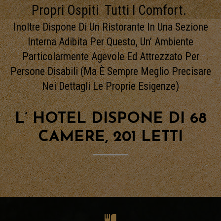
Propri Ospiti Tutti I Comfort.
Inoltre Dispone Di Un Ristorante In Una Sezione
Interna Adibita Per Questo, Un’ Ambiente
Particolarmente Agevole Ed Attrezzato Per
Persone Disabili (ma È Sempre Meglio Precisare
Nei Dettagli Le Proprie Esigenze)
L’ HOTEL DISPONE DI 68
CAMERE, 201 LETTI