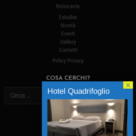
Ristorante
EskoBar
Novità
Eventi
Gallery
Contatti
Policy Privacy
COSA CERCHI?