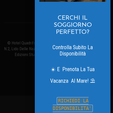
Powered By
Translate
CERCHI IL
SOGGIORNO
PERFETTO?
© Hotel Quadrifoglio. All Rights Reserved - Viale Inghilterra
Controlla Subito La
N.2, Lido Delle Nazioni (FE) Tel.:+39 0533 379316 | Powered By
Disponibilità
Edizioni Studio I.G.P.I.
☀️ E Prenota La Tua
Vacanza Al Mare! ⛱️
RICHIEDI LA
DISPONIBILITA'